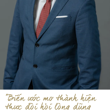
"Biến ước mơ thành hiện
thực đòi hỏi lòng dũng