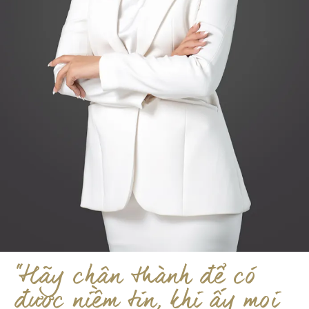
"Hãy chân thành để có
được niềm tin, khi ấy mọi