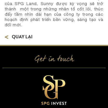
của SPG Land, Sunny được kỳ vọng sẽ trở
thành một trong những nhân tố cốt lõi, thúc
đẩy tầm nhìn dài hạn của công ty trong các
hoạch định phát triển bền vững, sáng tạo và
đổi mới.
QUAY LẠI
Get in touch