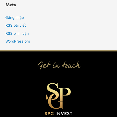
Meta
Đăng nhập
RSS bài viết
RSS bình luận
WordPress.org
Get in touch